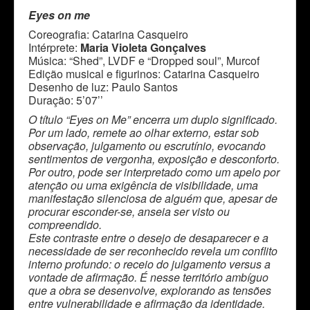
Eyes on me
Coreografia: Catarina Casqueiro
Intérprete:
Maria Violeta Gonçalves
Música: “Shed”, LVDF e “Dropped soul”, Murcof
Edição musical e figurinos: Catarina Casqueiro
Desenho de luz: Paulo Santos
Duração: 5’07’’
O título “Eyes on Me” encerra um duplo significado.
Por um lado, remete ao olhar externo, estar sob
observação, julgamento ou escrutínio, evocando
sentimentos de vergonha, exposição e desconforto.
Por outro, pode ser interpretado como um apelo por
atenção ou uma exigência de visibilidade, uma
manifestação silenciosa de alguém que, apesar de
procurar esconder-se, anseia ser visto ou
compreendido.
Este contraste entre o desejo de desaparecer e a
necessidade de ser reconhecido revela um conflito
interno profundo: o receio do julgamento versus a
vontade de afirmação. É nesse território ambíguo
que a obra se desenvolve, explorando as tensões
entre vulnerabilidade e afirmação da identidade.