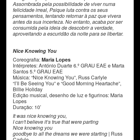
Assombrada pela possibilidade de viver numa
felicidade irreal, Psique luta contra os seus
pensamentos, tentando retornar à paz que vivera
antes da sua incerteza. No entanto, acaba por ser
consumida pela ideia de descobrir a verdade,
aproveitando a escuridão da noite para se libertar.
Nice Knowing You
Coreografia:
Maria Lopes
Intérpretes: António Duarte 6.º GRAU EAE e Marta
Santos 5.º GRAU EAE
Música: “Nice Knowing You”, Russ Carlyle
“I’ll Be Seeing You” e “Good Morning Heartache”,
Billie Holiday
Edição musical, desenho de luz e figurinos: Maria
Lopes
Duração: 10’
It was nice knowing you,
I can't believe it’s true that were parting
Nice knowing you
goodbye to all the dreams we were starting
| Russ
Carlyle