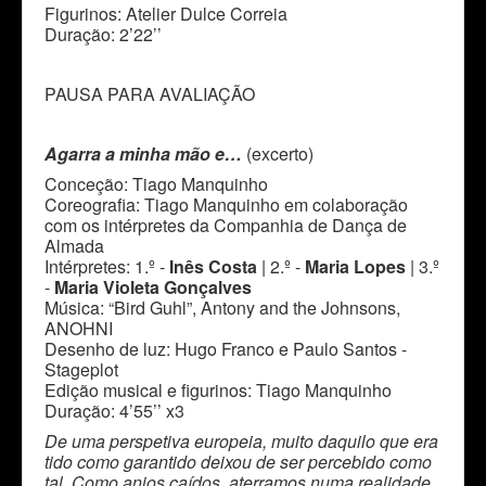
Figurinos: Atelier Dulce Correia
Duração: 2’22’’
PAUSA PARA AVALIAÇÃO
Agarra a minha mão e…
(excerto)
Conceção: Tiago Manquinho
Coreografia: Tiago Manquinho em colaboração
com os intérpretes da Companhia de Dança de
Almada
Intérpretes: 1.º -
Inês Costa
| 2.º -
Maria Lopes
| 3.º
-
Maria Violeta Gonçalves
Música: “Bird Guhl”, Antony and the Johnsons,
ANOHNI
Desenho de luz: Hugo Franco e Paulo Santos -
Stageplot
Edição musical e figurinos: Tiago Manquinho
Duração: 4’55’’ x3
De uma perspetiva europeia, muito daquilo que era
tido como garantido deixou de ser percebido como
tal. Como anjos caídos, aterramos numa realidade