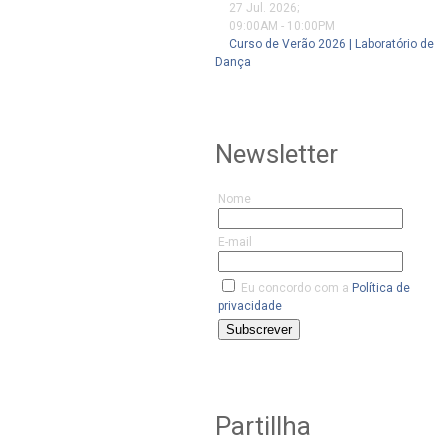
27 Jul. 2026
;
09:00AM
-
10:00PM
Curso de Verão 2026 | Laboratório de
Dança
Newsletter
Nome
E-mail
Eu concordo com a
Política de
privacidade
Subscrever
Partillha