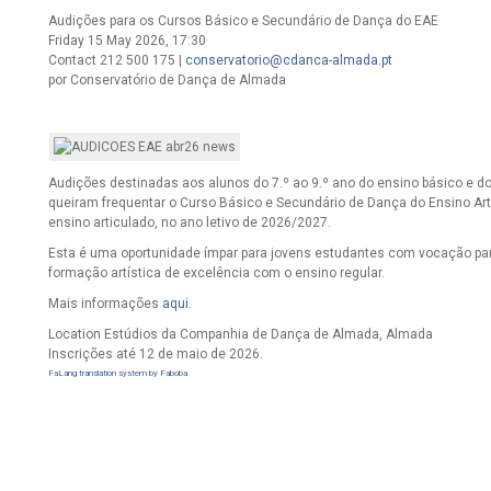
Audições para os Cursos Básico e Secundário de Dança do EAE
Friday 15 May 2026, 17:30
Contact
212 500 175 |
conservatorio@cdanca-almada.pt
por Conservatório de Dança de Almada
Audições destinadas aos alunos do 7.º ao 9.º ano do ensino básico e do
queiram frequentar o Curso Básico e Secundário de Dança do Ensino Art
ensino articulado, no ano letivo de 2026/2027.
Esta é uma oportunidade ímpar para jovens estudantes com vocação pa
formação artística de excelência com o ensino regular.
Mais informações
aqui
.
Location
Estúdios da Companhia de Dança de Almada, Almada
Inscrições até 12 de maio de 2026.
FaLang translation system by Faboba